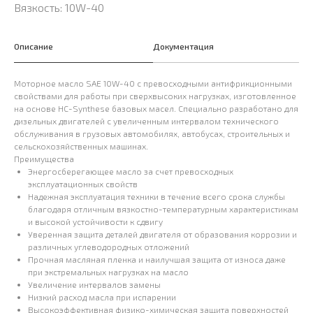
Вязкость: 10W-40
Описание
Документация
Моторное масло SAE 10W-40 с превосходными антифрикционными
свойствами для работы при сверхвысоких нагрузках, изготовленное
на основе HC-Synthese базовых масел. Специально разработано для
дизельных двигателей с увеличенным интервалом технического
обслуживания в грузовых автомобилях, автобусах, строительных и
сельскохозяйственных машинах.
Преимущества
Энергосберегающее масло за счет превосходных
эксплуатационных свойств
Надежная эксплуатация техники в течение всего срока службы
благодаря отличным вязкостно-температурным характеристикам
и высокой устойчивости к сдвигу
Уверенная защита деталей двигателя от образования коррозии и
различных углеводородных отложений
Прочная масляная пленка и наилучшая защита от износа даже
при экстремальных нагрузках на масло
Увеличение интервалов замены
Низкий расход масла при испарении
Высокоэффективная физико-химическая защита поверхностей