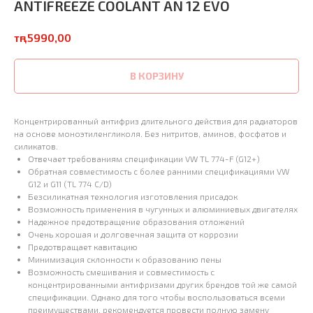
ANTIFREEZE COOLANT AN 12 EVO
тңг.
5990,00
В КОРЗИНУ
Концентрированный антифриз длительного действия для радиаторов
на основе моноэтиленгликоля. Без нитритов, аминов, фосфатов и
силикатов.
Отвечает требованиям спецификации VW TL 774-F (G12+)
Обратная совместимость с более ранними спецификациями VW
G12 и G11 (TL 774 C/D)
Безсиликатная технология изготовления присадок
Возможность применения в чугунных и алюминиевых двигателях
Надежное предотвращение образования отложений
Очень хорошая и долговечная защита от коррозии
Предотвращает кавитацию
Минимизация склонности к образованию пены
Возможность смешивания и совместимость с
концентрированными антифризами других брендов той же самой
спецификации. Однако для того чтобы воспользоваться всеми
преимуществами, рекомендуется провести полную замену